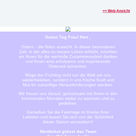
>> Web-Ansicht
Guten Tag Frau/ Herr ,
Ostern - die Natur erwacht. In dieser besonderen
Zeit, in der alles zu neuem Leben erblüht, möchten
wir Ihnen für die wertvolle Zusammenarbeit danken
und Ihnen eine erholsame und inspirierende
Osterzeit wünschen.
Möge der Frühling nicht nur die Welt um uns
wiederbeleben, sondern in uns frische Kraft und
Mut für zukünftige Herausforderungen wecken.
Wir freuen uns darauf, gemeinsam mit Ihnen in den
kommenden Monaten weiter zu wachsen und zu
gedeihen.
Genießen Sie die Feiertage im Kreise Ihrer
Liebsten und lassen Sie sich von der Schönheit
dieser Saison verzaubern!
Herzlichst grüsst das Team